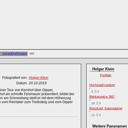
f:
Holger Klein
Portfolio
Fotografiert von:
Holger Klein
Datum:
20.10.2019
Hochstadl rundum
er Tour von Kernhof über Gippel,
8
2
f als schroffe Felsmauer präsentiert, bildet der
Birkkarspitze 360°
en am Schneeberg stellt er mit dem Höhenzug
k vom Reintaler zum Treibsteig und vom Gippel
18
5
Rosskopf, Katergebirge
11
2
Weitere Panoramen