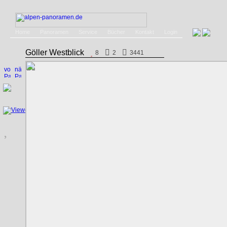
Home
Panoramen
Service
Bücher
Kontakt
Login
Göller Westblick
8
2
3441