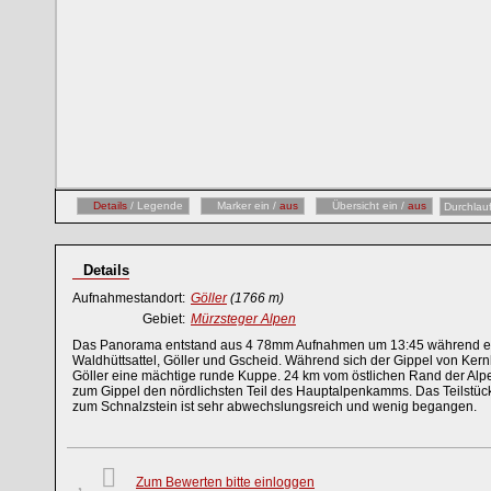
Details
/ Legende
Marker ein /
aus
Übersicht ein /
aus
Durchlau
Details
Aufnahmestandort:
Göller
(1766 m)
Gebiet:
Mürzsteger Alpen
Das Panorama entstand aus 4 78mm Aufnahmen um 13:45 während ein
Waldhüttsattel, Göller und Gscheid. Während sich der Gippel von Kernho
Göller eine mächtige runde Kuppe. 24 km vom östlichen Rand der Alp
zum Gippel den nördlichsten Teil des Hauptalpenkamms. Das Teilstüc
zum Schnalzstein ist sehr abwechslungsreich und wenig begangen.
Zum Bewerten bitte einloggen