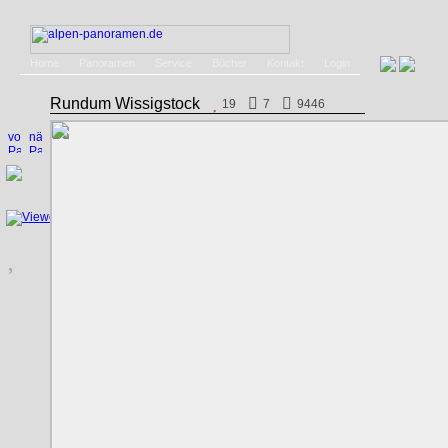
Home
Panoramen
Service
Bücher
Kontakt
Login
Rundum Wissigstock
19
7
9446