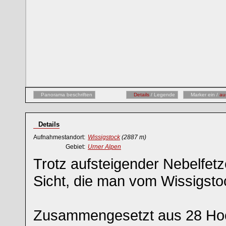
Panorama beschriften
Details
/ Legende
Marker ein /
au
Details
Aufnahmestandort:
Wissigstock
(2887 m)
Gebiet:
Urner Alpen
Trotz aufsteigender Nebelfetz
Sicht, die man vom Wissigsto
Zusammengesetzt aus 28 Ho