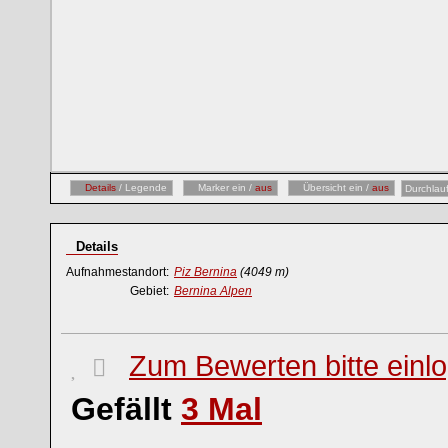
Details
/ Legende
Marker ein /
aus
Übersicht ein /
aus
Durchlau
Details
Aufnahmestandort:
Piz Bernina
(4049 m)
Gebiet:
Bernina Alpen
Zum Bewerten bitte einl
Gefällt
3
Mal