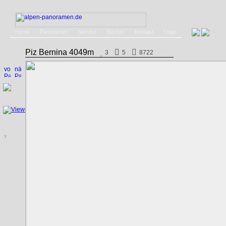
Home
Panoramen
Service
Bücher
Kontakt
Login
Piz Bernina 4049m
3
5
8722