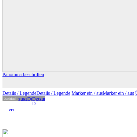
Panorama beschriften
Details
/ Legende
Details /
Legende
Marker ein /
aus
Marker
ein
/ aus
Durchlauf: