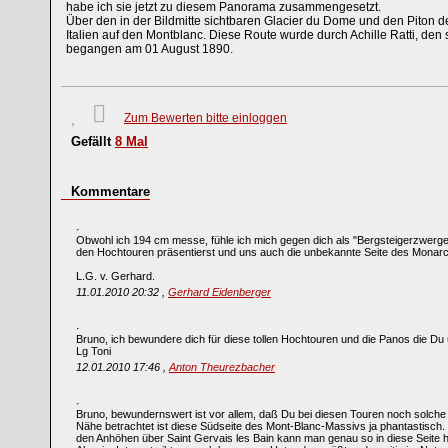
habe ich sie jetzt zu diesem Panorama zusammengesetzt.
Über den in der Bildmitte sichtbaren Glacier du Dome und den Piton d
Italien auf den Montblanc. Diese Route wurde durch Achille Ratti, den 
begangen am 01 August 1890.
Zum Bewerten bitte einloggen
Gefällt
8
Mal
Kommentare
Obwohl ich 194 cm messe, fühle ich mich gegen dich als "Bergsteigerzwerge
den Hochtouren präsentierst und uns auch die unbekannte Seite des Monarc
L.G. v. Gerhard.
11.01.2010 20:32 ,
Gerhard Eidenberger
Bruno, ich bewundere dich für diese tollen Hochtouren und die Panos die Du
Lg Toni
12.01.2010 17:46 ,
Anton Theurezbacher
Bruno, bewundernswert ist vor allem, daß Du bei diesen Touren noch solc
Nähe betrachtet ist diese Südseite des Mont-Blanc-Massivs ja phantastisch. 
den Anhöhen über Saint Gervais les Bain kann man genau so in diese Seite 