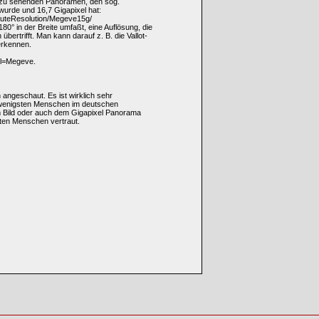
tz zu sehenden Panoramen, den sog.
urde und 16,7 Gigapixel hat:
HauteResolution/Megeve15g/
 in der Breite umfaßt, eine Auflösung, die
rtrifft. Man kann darauf z. B. die Vallot-
erkennen.
el=Megeve.
 angeschaut. Es ist wirklich sehr
 wenigsten Menschen im deutschen
m Bild oder auch dem Gigapixel Panorama
sten Menschen vertraut.