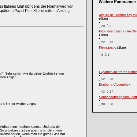
Weitere Panoramen
es Italiens führt übrigens der Normalweg von
späteren Papst Pius XI erstmals im Abstieg
Aiguille de Bionnassay 
(0km)
20
8
Piton des Italiens - Im W
(1km)
22
13
Kleinstpano
(2km)
8
1
Giganten im ersten Sonne
rl". Sehr schön wie du deine Eindrücke von
hen zeigst.
52
28
Birnhorn - Augenblick
43
27
Sonnenaufgang vom Platt
 uns immer wieder zeigst.
39
20
he Aufnahmen machen kannst. Und aus der
So unbekannt ist sie aber nicht. Denn von
hinienschauen, wenn man ein gutes Glas hat.