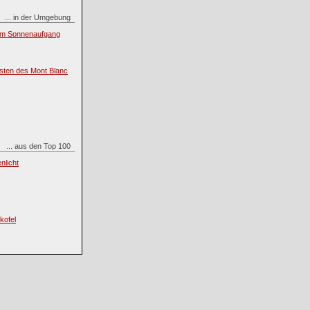
... in der Umgebung
zum Sonnenaufgang
esten des Mont Blanc
... aus den Top 100
nlicht
kofel