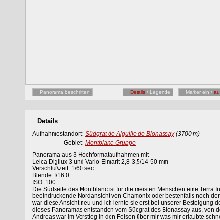
Panorama beschriften
Details
/ Legende
Marker ein /
au
Details
Aufnahmestandort:
Südgrat de Aiguille de Bionassay
(3700 m)
Gebiet:
Montblanc-Gruppe
Panorama aus 3 Hochformataufnahmen mit
Leica Digilux 3 und Vario-Elmarit 2,8-3,5/14-50 mm
Verschlußzeit: 1/60 sec.
Blende: f/16.0
ISO: 100
Die Südseite des Montblanc ist für die meisten Menschen eine Terra In
beeindruckende Nordansicht von Chamonix oder bestenfalls noch der Bl
war diese Ansicht neu und ich lernte sie erst bei unserer Besteigung d
dieses Panoramas entstanden vom Südgrat des Bionassay aus, von do
Andreas war im Vorstieg in den Felsen über mir was mir erlaubte schn