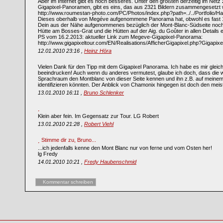
Aber im Internet gibt es noch besseres. Unter den größten derzeitig im Ne
Gigapixel-Panoramen, gibt es eins, das aus 2321 Bildern zusammengesetzt w
http://www.roumestan-photo.com/PC/Photos/index.php?path=../../Portfolio/
Dieses oberhalb von Megéve aufgenommene Panorama hat, obwohl es fast 180°
Dein aus der Nähe aufgenommenes bezüglich der Mont-Blanc-Südseite noch übe
Hütte am Bosses-Grat und die Hütten auf der Aig. du Goûter in allen Details 
PS vom 16.2.2013: aktueller Link zum Megeve-Gigapixel-Panorama:
http://www.gigapixeltour.com/EN/Realisations/AfficherGigapixel.php?Gigapix
12.01.2010 23:16 ,
Heinz Höra
Vielen Dank für den Tipp mit dem Gigapixel Panorama. Ich habe es mir gleich
beeindrucken! Auch wenn du anderes vermutest, glaube ich doch, dass die
Sprachraum den Montblanc von dieser Seite kennen und ihn z.B. auf meine
identifizieren könnten. Der Anblick von Chamonix hingegen ist doch den mei
13.01.2010 16:11 ,
Bruno Schlenker
Klein aber fein. Im Gegensatz zur Tour. LG Robert
13.01.2010 21:28 ,
Robert Viehl
Stimme dir zu, Bruno...
...ich jedenfalls kenne den Mont Blanc nur von ferne und vom Osten her!
lg Fredy
14.01.2010 10:21 ,
Fredy Haubenschmid
Kommentar schreiben