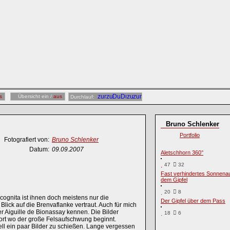
s
Übersicht ein /
aus
Durchlauf:
Bruno Schlenker
Portfolio
Fotografiert von:
Bruno Schlenker
Datum:
09.09.2007
Aletschhorn 360°
47
32
Fast verhindertes Sonnenau
dem Gipfel
20
8
cognita ist ihnen doch meistens nur die
Der Gipfel über dem Pass
ick auf die Brenvaflanke vertraut. Auch für mich
er Aiguille de Bionassay kennen. Die Bilder
18
6
rt wo der große Felsaufschwung beginnt.
ell ein paar Bilder zu schießen. Lange vergessen