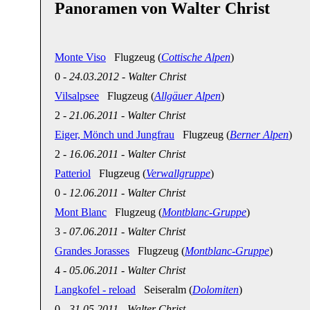
Panoramen von Walter Christ
Monte Viso
Flugzeug (
Cottische Alpen
)
0
-
24.03.2012
-
Walter Christ
Vilsalpsee
Flugzeug (
Allgäuer Alpen
)
2
-
21.06.2011
-
Walter Christ
Eiger, Mönch und Jungfrau
Flugzeug (
Berner Alpen
)
2
-
16.06.2011
-
Walter Christ
Patteriol
Flugzeug (
Verwallgruppe
)
0
-
12.06.2011
-
Walter Christ
Mont Blanc
Flugzeug (
Montblanc-Gruppe
)
3
-
07.06.2011
-
Walter Christ
Grandes Jorasses
Flugzeug (
Montblanc-Gruppe
)
4
-
05.06.2011
-
Walter Christ
Langkofel - reload
Seiseralm (
Dolomiten
)
0
-
31.05.2011
-
Walter Christ