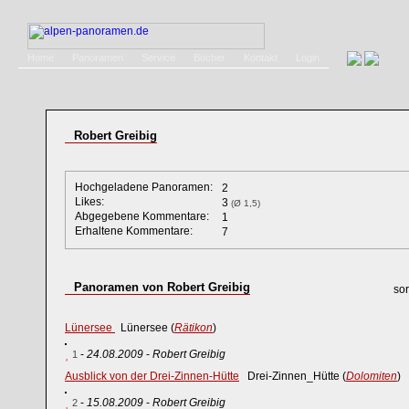
Home
Panoramen
Service
Bücher
Kontakt
Login
Robert Greibig
Hochgeladene Panoramen:
2
Likes:
3
(Ø 1,5)
Abgegebene Kommentare:
1
Erhaltene Kommentare:
7
Panoramen von Robert Greibig
sor
Lünersee
Lünersee (
Rätikon
)
-
24.08.2009
-
Robert Greibig
1
Ausblick von der Drei-Zinnen-Hütte
Drei-Zinnen_Hütte (
Dolomiten
)
-
15.08.2009
-
Robert Greibig
2