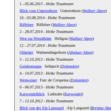
1
-
05.06.2015
-
Heike Trautmann
Blick vom Unterrothorn
Unterrothorn (
Walliser Alpen
)
10
-
03.08.2014
-
Heike Trautmann
Riffelsee
Riffelsee (
Walliser Alpen
)
2
-
28.07.2014
-
Heike Trautmann
Weg zur Hörnilhütte
Hirligrat (
Walliser Alpen
)
12
-
27.07.2014
-
Heike Trautmann
Obheiter
Walmendingerhorn (
Allgäuer Alpen
)
5
-
12.10.2013
-
Heike Trautmann
Geislergruppe
Sellajoch (
Dolomiten
)
4
-
14.07.2013
-
Heike Trautmann
Wegweiser
Furc de Crespeina (
Dolomiten
)
0
-
06.07.2013
-
Heike Trautmann
Karwendelblick
Ladizalm (
Karwendel
)
7
-
13.10.2012
-
Heike Trautmann
Blick von der Alp Languard
Alp Languard (
Bernina Alp