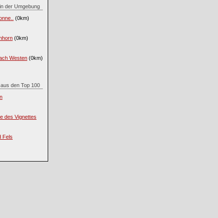
. in der Umgebung
onne..
(0km)
hhorn
(0km)
nach Westen
(0km)
. aus den Top 100
n
e des Vignettes
d Fels