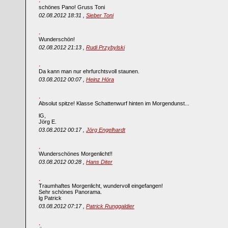
schönes Pano! Gruss Toni
02.08.2012 18:31 ,
Sieber Toni
Wunderschön!
02.08.2012 21:13 ,
Rudi Przybylski
Da kann man nur ehrfurchtsvoll staunen.
03.08.2012 00:07 ,
Heinz Höra
Absolut spitze! Klasse Schattenwurf hinten im Morgendunst...
lG,
Jörg E.
03.08.2012 00:17 ,
Jörg Engelhardt
Wunderschönes Morgenlicht!!
03.08.2012 00:28 ,
Hans Diter
Traumhaftes Morgenlicht, wundervoll eingefangen!
Sehr schönes Panorama.
lg Patrick
03.08.2012 07:17 ,
Patrick Runggaldier