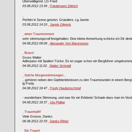
Überwältigend. LG Fried
03.08.2012 13:34 ,
Friedemann Dittrich
Perfekt in Szene gesetzt. Gratuliere. Lg Jannis
03.08.2012 14:10 ,
Jannis Gligoris
einen Traummoment
sehr stimmungsvoll festgehalten. Eine kleine Anmerkung schicke ich Dir dire
04.08.2012 09:09 ,
Alexander Von Mackensen
Bravo!
Gruss Walter
Adlerpass mit Spalten-Tücke. Es ist sogar schon ein Bergführer umgekommen
04.08.2012 11:02 ,
Walter Schmidt
Solche Morgenstimmungen...
...gehören neben den Gipfelerlebnissen zu den Traumstunden in einem Bergst
lg Fredy
04.08.2012 16:47 ,
Fredy Haubenschmid
- wunderbare Stimmung, und was für ein Erlebnis! Schade dass man im Vord
04.08.2012 18:37 ,
Uta Philipp
Traumhaft!!
Viele Grüsse, Danko.
06.08.2012 22:33 ,
Danko Rihter
Ein Traum!