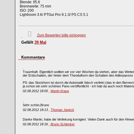
Blende: f/5.6
Brennweite: 75 mm
ISO: 200
Lightroom 3.6/ PTGui Pro 9.1.3/ PS CS 5.1
Zum Bewerten bitte einloggen
Gefällt
39
Mal
Kommentare
Traumhaft. Eigentlich wollten wir vor vier Wochen da stehen, aber das Wetter
der Erdschatten, der hinter dem Theodulhorn den Schatten des Adlerpasses 
PS: das Stockhorn ist durch die Automatik falsch verlinkt (das in den Berne
ja schon ein sehr schönes Pano veröffentlicht - ich hab da auch noch Material
02.08.2012 18:05 ,
Martin Kraus
Sehr schön,Bruno
02.08.2012 18:13 ,
Thomas Janeck
Danke Martin, habe die Verlinkung korrigiert. Vielen Dank auch für den Hinw
02.08.2012 18:16 ,
Bruno Schlenker