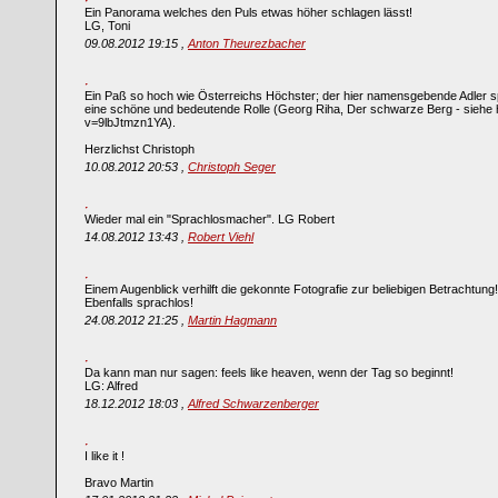
Ein Panorama welches den Puls etwas höher schlagen lässt!
LG, Toni
09.08.2012 19:15 ,
Anton Theurezbacher
Ein Paß so hoch wie Österreichs Höchster; der hier namensgebende Adler sp
eine schöne und bedeutende Rolle (Georg Riha, Der schwarze Berg - siehe
v=9lbJtmzn1YA).
Herzlichst Christoph
10.08.2012 20:53 ,
Christoph Seger
Wieder mal ein "Sprachlosmacher". LG Robert
14.08.2012 13:43 ,
Robert Viehl
Einem Augenblick verhilft die gekonnte Fotografie zur beliebigen Betrachtung!
Ebenfalls sprachlos!
24.08.2012 21:25 ,
Martin Hagmann
Da kann man nur sagen: feels like heaven, wenn der Tag so beginnt!
LG: Alfred
18.12.2012 18:03 ,
Alfred Schwarzenberger
I like it !
Bravo Martin