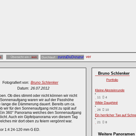
s
Übersicht ein /
aus
Durchlauf:
Bruno Schlenker
Portfolio
Fotografiert von:
Bruno Schlenker
Datum:
26.07.2012
Kleine Alpsteinrunde
en. Ob dies stimmt oder nicht können wir nicht
11
4
um Sonnenaufgang waren wir auf der Passhöhe
Wilde Dauphiné
e lange die Dämmerung dauert. Bereits um ca.
 ob wir für den Sonnenaufgang nicht zu spät auf
26
10
t. Ein 360° Panorama welches den Sonnenaufgang
Ein herrlicher Tag auf Sch
fentlicht. Auch ein Gipfelpanorama von diesem Tag
elches mir dort oben zu feiern vergönnt war.
21
8
or 1:4 24-120 mm G ED.
Weitere Panoramen