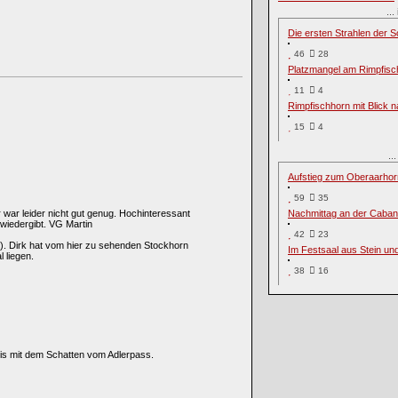
..
Die ersten Strahlen der S
46
28
Platzmangel am Rimpfisc
11
4
Rimpfischhorn mit Blick 
15
4
..
Aufstieg zum Oberaarhor
59
35
 war leider nicht gut genug. Hochinteressant
Nachmittag an der Caban
wiedergibt. VG Martin
42
23
rn). Dirk hat vom hier zu sehenden Stockhorn
Im Festsaal aus Stein un
 liegen.
38
16
eis mit dem Schatten vom Adlerpass.