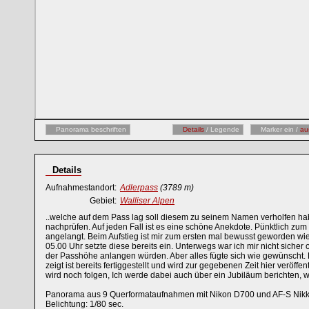
Panorama beschriften
Details
/ Legende
Marker ein /
au
Details
Aufnahmestandort:
Adlerpass
(3789 m)
Gebiet:
Walliser Alpen
..welche auf dem Pass lag soll diesem zu seinem Namen verholfen hab
nachprüfen. Auf jeden Fall ist es eine schöne Anekdote. Pünktlich z
angelangt. Beim Aufstieg ist mir zum ersten mal bewusst geworden wi
05.00 Uhr setzte diese bereits ein. Unterwegs war ich mir nicht sicher
der Passhöhe anlangen würden. Aber alles fügte sich wie gewünsch
zeigt ist bereits fertiggestellt und wird zur gegebenen Zeit hier veröf
wird noch folgen, Ich werde dabei auch über ein Jubiläum berichten, w
Panorama aus 9 Querformataufnahmen mit Nikon D700 und AF-S Nikk
Belichtung: 1/80 sec.