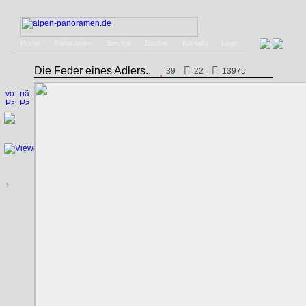
Home
Panoramen
Service
Bücher
Kontakt
Login
Die Feder eines Adlers..
39
22
13975