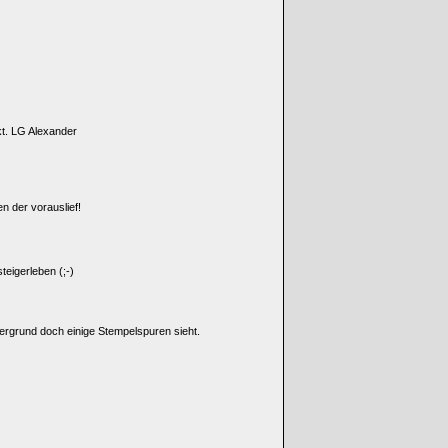
kt. LG Alexander
 der vorauslief!
eigerleben (;-)
ergrund doch einige Stempelspuren sieht.