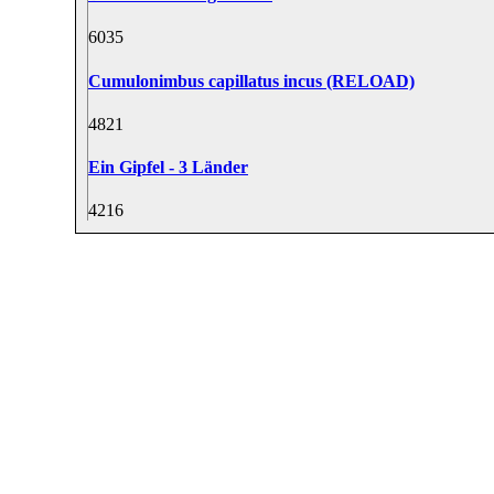
60
35
Cumulonimbus capillatus incus (RELOAD)
48
21
Ein Gipfel - 3 Länder
42
16