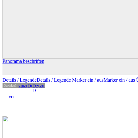
Panorama beschriften
Details
/ Legende
Details /
Legende
Marker ein /
aus
Marker
ein
/ aus
Durchlauf: