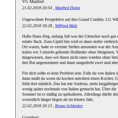
VG Manfred
21.02.2018 20:54 ,
Manfred Hainz
Ungewohnte Perspektive auf den Grand Combin. LG Wil
22.02.2018 18:28 ,
Wilfried Malz
Hallo Hans-Jörg, anfang Juli war der Gletscher noch gut e
relativ flach. Zum Gipfel hin wird es dann steiler vielleic
Ort waren, hatte es vereiste Stellen ansonsten war der An
trafen wir 3 einzeln gehende Holländer ohne Steigeisen. 
hingewiesen, dass wir ihnen nicht raten würden ohne Stei
den Rat angenommen und dann umgedreht zwei sind aber 
Für dich sollte es kein Problem sein. Falls du von Italien 
dann mußt du wenn du kochen möchtest einen Kocher, Ge
fehlt dort nämlich. Das hat mir Andreas, mein langjährige
wenig später nochmals von Italien gemacht hat. Über di
Sommer ist es müßig zu spekulieren. Allerdings dürfte d
wesentlich länger liegen als im letzten Jahr.
22.02.2018 20:13 ,
Bruno Schlenker
Grandios!