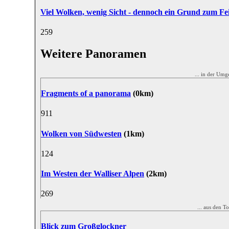
Viel Wolken, wenig Sicht - dennoch ein Grund zum Fe
25
9
Weitere Panoramen
... in der U
Fragments of a panorama
(0km)
9
11
Wolken von Südwesten
(1km)
12
4
Im Westen der Walliser Alpen
(2km)
26
9
... aus den 
Blick zum Großglockner