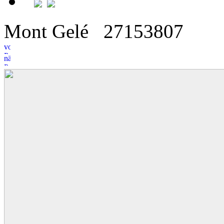
Mont Gelé
27
15
3807