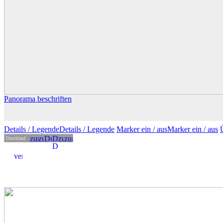
Panorama beschriften
Details
/ Legende
Details /
Legende
Marker ein /
aus
Marker
ein
/ aus
Durchlauf: