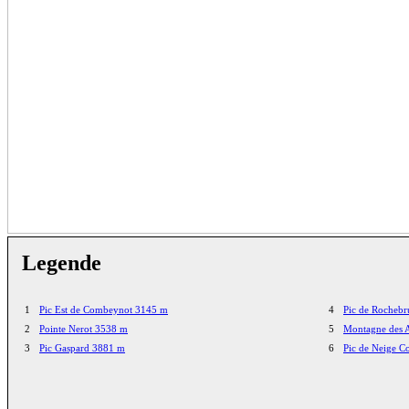
Legende
1
Pic Est de Combeynot 3145 m
4
Pic de Rocheb
2
Pointe Nerot 3538 m
5
Montagne des 
3
Pic Gaspard 3881 m
6
Pic de Neige C