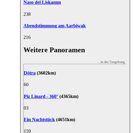
Naso del Liskamm
23
8
Abendstimmung am Aarbiwak
21
6
Weitere Panoramen
... in der Umgebung
Dötra
(3602km)
6
0
Piz Linard - 360°
(4365km)
0
3
Ein Nachtstück
(4651km)
15
9