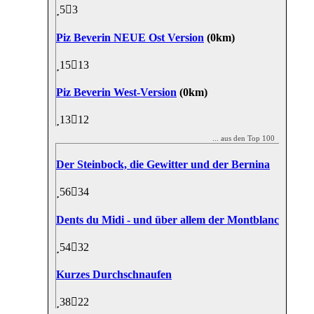
5
3
Piz Beverin NEUE Ost Version
(0km)
15
13
Piz Beverin West-Version
(0km)
13
12
... aus den Top 100
Der Steinbock, die Gewitter und der Bernina
56
34
Dents du Midi - und über allem der Montblanc
54
32
Kurzes Durchschnaufen
38
22