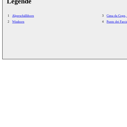
Legende
1
Alperschällihorn
3
Cima da Cogn,
2
Wisshorn
4
Punto dei Farc