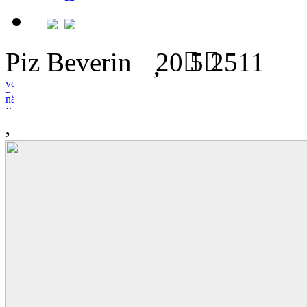
Piz Beverin
20
5
2511