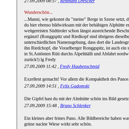
27.09.2009 08:57 ,
Reinhard Drescher
Wunderschön...
...Manni, wie gekonnt du "meine" Berge in Szene setzt, di
du hier ebenso bildwirksam mit der behäbigen Alphütte ers
weitgereisten Südtiroler schon längst ausreichende Beschr
ergänzt! (Ronggspitz und Riedkopf sind übrigens dieselb
unterschiedlichen Namensgebung, dass dort die Landesgr
ihn Riedchopf, die Vorarlberger Ronggspitz, ist auch ein 
in St.Antönien Rüti durchs Alpeltitälli und Abfahrt nordw
zurück!) lg Fredy
27.09.2009 11:42 ,
Fredy Haubenschmid
Exzellent gemacht! Vor allem die Kompaktheit des Panos 
27.09.2009 14:51 ,
Felix Gadomski
Die Gipfel hast du mit der Almhütte schön ins Bild geset
27.09.2009 15:48 ,
Bruno Schlenker
Ein kleines aber feines Pano. Alle Bildbereiche haben wa
grüne nackte Wiese wirkt sehr schön.