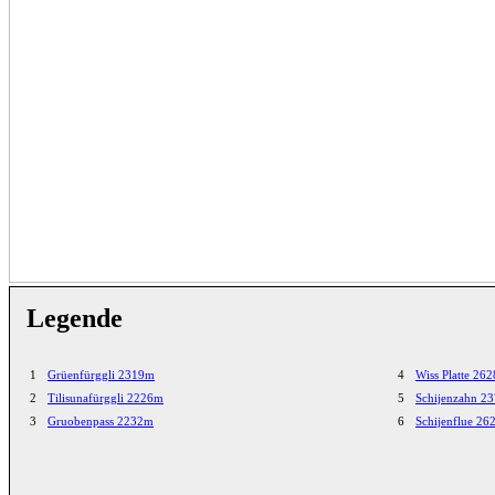
Legende
1
Grüenfürggli 2319m
4
Wiss Platte 26
2
Tilisunafürggli 2226m
5
Schijenzahn 2
3
Gruobenpass 2232m
6
Schijenflue 2