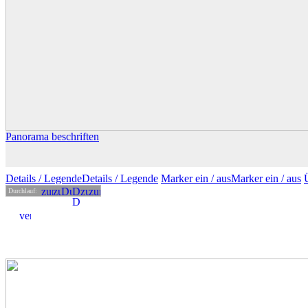
Panorama beschriften
Details
/ Legende
Details /
Legende
Marker ein /
aus
Marker
ein
/ aus
Durchlauf: