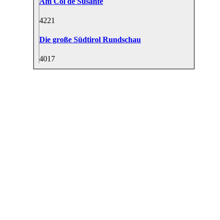
Am Col de Susanfe
42
21
Die große Südtirol Rundschau
40
17