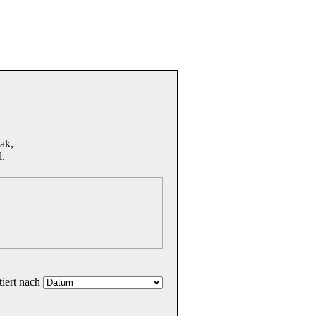
eak,
l.
tiert nach