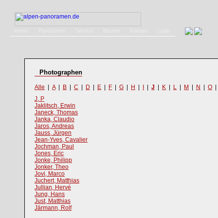
Home
Panoramen
Service
Bücher
Kontakt
Login
Photographen
Alle
|
A
|
B
|
C
|
D
|
E
|
F
|
G
|
H
|
I
|
J
|
K
|
L
|
M
|
N
|
O
J, P
Jaklitsch, Erwin
Janeck, Thomas
Janka, Claudio
Jaros, Andreas
Jauss, Jürgen
Jean-Yves, Cavalier
Jochman, Paul
Jones, Eric
Jonke, Philipp
Jonker, Theo
Jovi, Marco
Juchert, Matthias
Jullian, Hervé
Jung, Hans
Just, Matthias
Järmann, Rolf