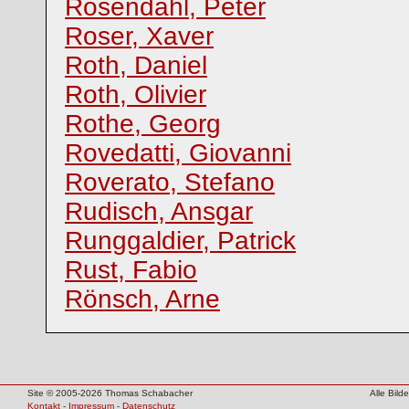
Rosendahl, Peter
Roser, Xaver
Roth, Daniel
Roth, Olivier
Rothe, Georg
Rovedatti, Giovanni
Roverato, Stefano
Rudisch, Ansgar
Runggaldier, Patrick
Rust, Fabio
Rönsch, Arne
Site © 2005-2026 Thomas Schabacher
Alle Bil
Kontakt
-
Impressum
-
Datenschutz