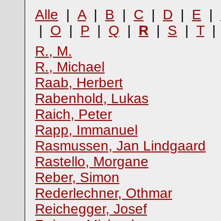
Alle
|
A
|
B
|
C
|
D
|
E
|
|
O
|
P
|
Q
|
R
|
S
|
T
R., M.
R., Michael
Raab, Herbert
Rabenhold, Lukas
Raich, Peter
Rapp, Immanuel
Rasmussen, Jan Lindgaard
Rastello, Morgane
Reber, Simon
Rederlechner, Othmar
Reichegger, Josef