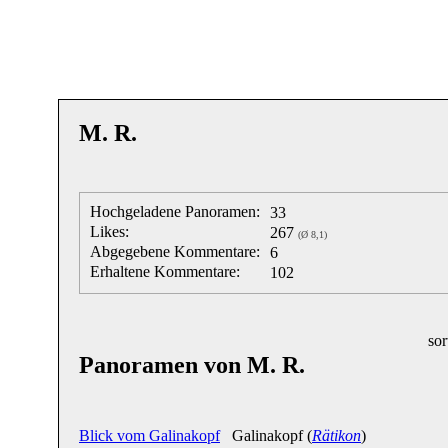
M. R.
Hochgeladene Panoramen:
33
Likes:
267
(Ø 8,1)
Abgegebene Kommentare:
6
Erhaltene Kommentare:
102
sor
Panoramen von M. R.
Blick vom Galinakopf
Galinakopf (
Rätikon
)