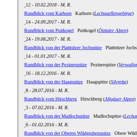
12
-
10.02.2018
-
M. R.
Rundblick vom Karhorn
Karhorn (
Lechquellengebirge
)
14
-
24.09.2017
-
M. R.
Rundblick vom Puitkogel
Puitkogel (
Ötztaler Alpen
)
24
-
19.08.2017
-
M. R.
Rundblick von der Plattnitzer Jochspitze
Plattnitzer Jochsp
14
-
01.01.2017
-
M. R.
Rundblick von der Pezinerspitze
Pezinerspitze (
Verwallg
16
-
18.12.2016
-
M. R.
Rundblick von der Haagspitze
Haagspitze (
Silvretta
)
8
-
28.07.2016
-
M. R.
Rundblick vom Hirschberg
Hirschberg (
Allgäuer Alpen
)
3
-
07.02.2016
-
M. R.
Rundblick von der Madlochspitze
Madlochspitze (
Lechqu
6
-
01.02.2016
-
M. R.
Rundblick von der Oberen Wildgrubenspitze
Obere Wildg