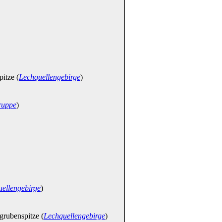
itze (
Lechquellengebirge
)
ruppe
)
ellengebirge
)
rubenspitze (
Lechquellengebirge
)