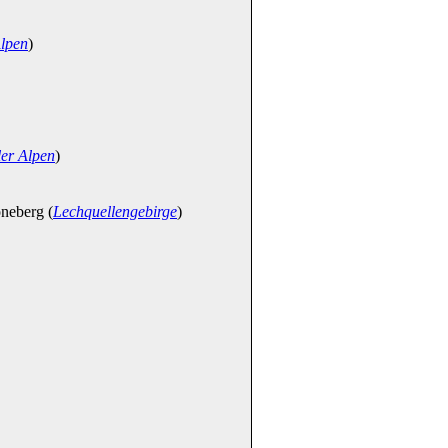
Alpen
)
ler Alpen
)
eberg (
Lechquellengebirge
)