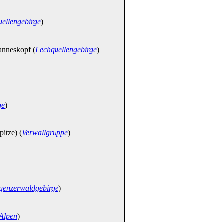
ellengebirge
)
nneskopf (
Lechquellengebirge
)
ge
)
itze) (
Verwallgruppe
)
genzerwaldgebirge
)
 Alpen
)