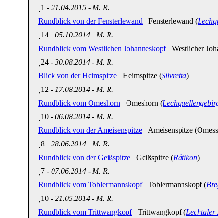
1
-
21.04.2015
-
M. R.
Rundblick von der Fensterlewand
Fensterlewand (
Lechqu
14
-
05.10.2014
-
M. R.
Rundblick vom Westlichen Johanneskopf
Westlicher Joha
24
-
30.08.2014
-
M. R.
Blick von der Heimspitze
Heimspitze (
Silvretta
)
12
-
17.08.2014
-
M. R.
Rundblick vom Omeshorn
Omeshorn (
Lechquellengebir
10
-
06.08.2014
-
M. R.
Rundblick von der Ameisenspitze
Ameisenspitze (Omessp
8
-
28.06.2014
-
M. R.
Rundblick von der Geißspitze
Geißspitze (
Rätikon
)
7
-
07.06.2014
-
M. R.
Rundblick vom Toblermannskopf
Toblermannskopf (
Bre
10
-
21.05.2014
-
M. R.
Rundblick vom Trittwangkopf
Trittwangkopf (
Lechtaler