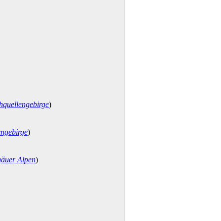
hquellengebirge
)
engebirge
)
gäuer Alpen
)