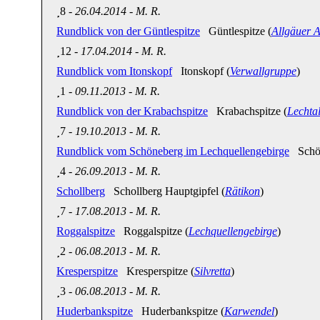
8
-
26.04.2014
-
M. R.
Rundblick von der Güntlespitze
Güntlespitze (
Allgäuer 
12
-
17.04.2014
-
M. R.
Rundblick vom Itonskopf
Itonskopf (
Verwallgruppe
)
1
-
09.11.2013
-
M. R.
Rundblick von der Krabachspitze
Krabachspitze (
Lechta
7
-
19.10.2013
-
M. R.
Rundblick vom Schöneberg im Lechquellengebirge
Schön
4
-
26.09.2013
-
M. R.
Schollberg
Schollberg Hauptgipfel (
Rätikon
)
7
-
17.08.2013
-
M. R.
Roggalspitze
Roggalspitze (
Lechquellengebirge
)
2
-
06.08.2013
-
M. R.
Kresperspitze
Kresperspitze (
Silvretta
)
3
-
06.08.2013
-
M. R.
Huderbankspitze
Huderbankspitze (
Karwendel
)