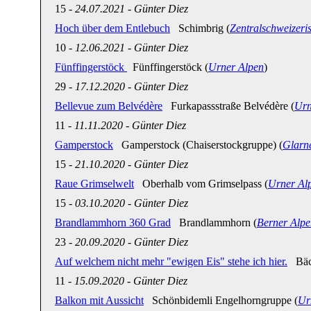
15
-
24.07.2021
-
Günter Diez
Hoch über dem Entlebuch
Schimbrig (
Zentralschweizeri
10
-
12.06.2021
-
Günter Diez
Fünffingerstöck
Fünffingerstöck (
Urner Alpen
)
29
-
17.12.2020
-
Günter Diez
Bellevue zum Belvédère
Furkapassstraße Belvédère (
Urn
11
-
11.11.2020
-
Günter Diez
Gamperstock
Gamperstock (Chaiserstockgruppe) (
Glarn
15
-
21.10.2020
-
Günter Diez
Raue Grimselwelt
Oberhalb vom Grimselpass (
Urner Al
15
-
03.10.2020
-
Günter Diez
Brandlammhorn 360 Grad
Brandlammhorn (
Berner Alpe
23
-
20.09.2020
-
Günter Diez
Auf welchem nicht mehr "ewigen Eis" stehe ich hier.
Bäch
11
-
15.09.2020
-
Günter Diez
Balkon mit Aussicht
Schönbidemli Engelhorngruppe (
Ur