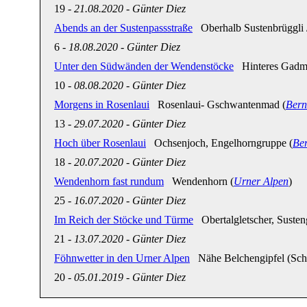
19
-
21.08.2020
-
Günter Diez
Abends an der Sustenpassstraße
Oberhalb Sustenbrüggli /
6
-
18.08.2020
-
Günter Diez
Unter den Südwänden der Wendenstöcke
Hinteres Gadmer
10
-
08.08.2020
-
Günter Diez
Morgens in Rosenlaui
Rosenlaui- Gschwantenmad (
Bern
13
-
29.07.2020
-
Günter Diez
Hoch über Rosenlaui
Ochsenjoch, Engelhorngruppe (
Be
18
-
20.07.2020
-
Günter Diez
Wendenhorn fast rundum
Wendenhorn (
Urner Alpen
)
25
-
16.07.2020
-
Günter Diez
Im Reich der Stöcke und Türme
Obertalgletscher, Susteng
21
-
13.07.2020
-
Günter Diez
Föhnwetter in den Urner Alpen
Nähe Belchengipfel (Sch
20
-
05.01.2019
-
Günter Diez