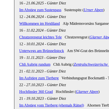
16
-
21.06.2025
-
Günter Diez
Im Abstieg zum Sustenpass
Sustenspitz (
Urner Alpen
)
12
-
24.06.2024
-
Günter Diez
Willkommen im Heidiland
Alp Mädemsvorsäss Sarganser
16
-
11.02.2024
-
Günter Diez
Chratzerengrat leichtes Tele
Chratzerengrat (
Glarner Alp
12
-
10.01.2024
-
Günter Diez
Unterwegs am Brünnelistock
Am SW-Grat des Brünnelist
19
-
11.11.2023
-
Günter Diez
Chli Aubrig rundum
Chli Aubrig (
Zentralschweizerische
21
-
02.11.2023
-
Günter Diez
Im Aufstieg zum Tierberg
Verbindungsgrat Bockmattli - T
22
-
27.10.2023
-
Günter Diez
Hochfinsler 360 Grad
Hochfinsler (
Glarner Alpen
)
21
-
19.10.2023
-
Günter Diez
Im Abstieg vom Tierberg (ehemals Rätsel)
Ahornen Tierb