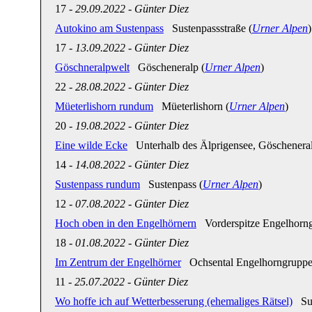
17
-
29.09.2022
-
Günter Diez
Autokino am Sustenpass
Sustenpassstraße (
Urner Alpen
)
17
-
13.09.2022
-
Günter Diez
Göschneralpwelt
Göscheneralp (
Urner Alpen
)
22
-
28.08.2022
-
Günter Diez
Müeterlishorn rundum
Müeterlishorn (
Urner Alpen
)
20
-
19.08.2022
-
Günter Diez
Eine wilde Ecke
Unterhalb des Älprigensee, Göscheneral
14
-
14.08.2022
-
Günter Diez
Sustenpass rundum
Sustenpass (
Urner Alpen
)
12
-
07.08.2022
-
Günter Diez
Hoch oben in den Engelhörnern
Vorderspitze Engelhorng
18
-
01.08.2022
-
Günter Diez
Im Zentrum der Engelhörner
Ochsental Engelhorngruppe
11
-
25.07.2022
-
Günter Diez
Wo hoffe ich auf Wetterbesserung (ehemaliges Rätsel)
Sus