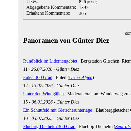
Likes:
826
(Ø 15,9)
Abgegebene Kommentare:
1397
Erhaltene Kommentare:
305
sor
Panoramen von Günter Diez
Rundblick im Lidernengebiet
Bergstation Gitschen, Rieme
11
-
26.07.2026
-
Günter Diez
Fulen 360 Grad
Fulen (
Urner Alpen
)
12
-
13.07.2026
-
Günter Diez
Unter den Windgällen
Maderanertal, am Wanderweg zu de
15
-
06.01.2026
-
Günter Diez
Ein Schuttfeld mit Gletscherunterlage
Blauberggletscher G
10
-
03.07.2025
-
Günter Diez
Fluebrig Diethelm 360 Grad
Fluebrig Diethelm (
Zentrals