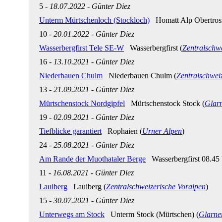
5
-
18.07.2022
-
Günter Diez
Unterm Mürtschenloch (Stockloch)
Homatt Alp Obertross
10
-
20.01.2022
-
Günter Diez
Wasserbergfirst Tele SE-W
Wasserbergfirst (
Zentralschw
16
-
13.10.2021
-
Günter Diez
Niederbauen Chulm
Niederbauen Chulm (
Zentralschwei
13
-
21.09.2021
-
Günter Diez
Mürtschenstock Nordgipfel
Mürtschenstock Stock (
Glar
19
-
02.09.2021
-
Günter Diez
Tiefblicke garantiert
Rophaien (
Urner Alpen
)
24
-
25.08.2021
-
Günter Diez
Am Rande der Muothataler Berge
Wasserbergfirst 08.45 
11
-
16.08.2021
-
Günter Diez
Lauiberg
Lauiberg (
Zentralschweizerische Voralpen
)
15
-
30.07.2021
-
Günter Diez
Unterwegs am Stock
Unterm Stock (Mürtschen) (
Glarne