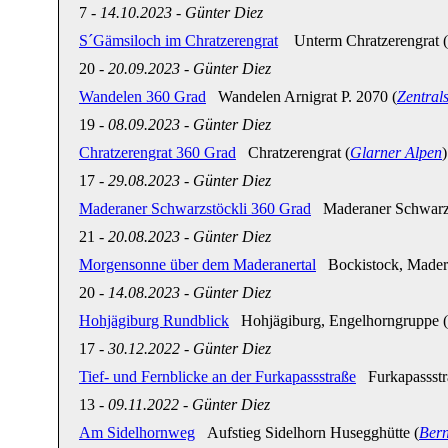
7
-
14.10.2023
-
Günter Diez
S´Gämsiloch im Chratzerengrat
Unterm Chratzerengrat (
20
-
20.09.2023
-
Günter Diez
Wandelen 360 Grad
Wandelen Arnigrat P. 2070 (
Zentral
19
-
08.09.2023
-
Günter Diez
Chratzerengrat 360 Grad
Chratzerengrat (
Glarner Alpen
)
17
-
29.08.2023
-
Günter Diez
Maderaner Schwarzstöckli 360 Grad
Maderaner Schwarzs
21
-
20.08.2023
-
Günter Diez
Morgensonne über dem Maderanertal
Bockistock, Madera
20
-
14.08.2023
-
Günter Diez
Hohjägiburg Rundblick
Hohjägiburg, Engelhorngruppe (
17
-
30.12.2022
-
Günter Diez
Tief- und Fernblicke an der Furkapassstraße
Furkapassstra
13
-
09.11.2022
-
Günter Diez
Am Sidelhornweg
Aufstieg Sidelhorn Husegghütte (
Bern