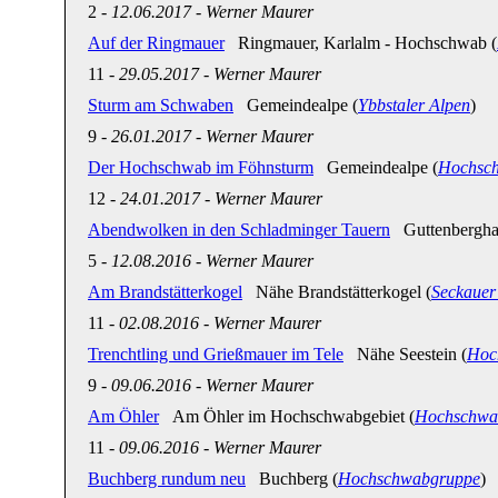
2
-
12.06.2017
-
Werner Maurer
Auf der Ringmauer
Ringmauer, Karlalm - Hochschwab (
11
-
29.05.2017
-
Werner Maurer
Sturm am Schwaben
Gemeindealpe (
Ybbstaler Alpen
)
9
-
26.01.2017
-
Werner Maurer
Der Hochschwab im Föhnsturm
Gemeindealpe (
Hochsc
12
-
24.01.2017
-
Werner Maurer
Abendwolken in den Schladminger Tauern
Guttenbergha
5
-
12.08.2016
-
Werner Maurer
Am Brandstätterkogel
Nähe Brandstätterkogel (
Seckauer
11
-
02.08.2016
-
Werner Maurer
Trenchtling und Grießmauer im Tele
Nähe Seestein (
Hoc
9
-
09.06.2016
-
Werner Maurer
Am Öhler
Am Öhler im Hochschwabgebiet (
Hochschwa
11
-
09.06.2016
-
Werner Maurer
Buchberg rundum neu
Buchberg (
Hochschwabgruppe
)