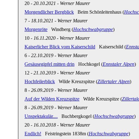
20
-
20.10.2021
-
Werner Maurer
Morgendlicher Bergblick
Beim Schönleitenhaus (
Hochsc
7
-
18.10.2021
-
Werner Maurer
Morgenröte
Windberg (
Hochschwabgruppe
)
10
-
16.11.2020
-
Werner Maurer
Kaiserlicher Blick vom Kaiserschild
Kaiserschild (
Ennsta
6
-
22.10.2019
-
Werner Maurer
Gesäusegipfel mitten drin
Hochkogel (
Ennstaler Alpen
)
12
-
21.10.2019
-
Werner Maurer
Hochfeilerblick
Wilde Kreuzspitze (
Zillertaler Alpen
)
8
-
26.09.2019
-
Werner Maurer
Auf der Wilden Kreuzspitze
Wilde Kreuzspitze (
Zillerta
8
-
26.09.2019
-
Werner Maurer
Unspektakulär....
Buchbergkogel (
Hochschwabgruppe
)
20
-
16.10.2018
-
Werner Maurer
Endlich!
Feistringstein 1838m (
Hochschwabgruppe
)