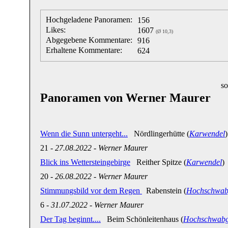
Hochgeladene Panoramen:
156
Likes:
1607
(Ø 10,3)
Abgegebene Kommentare:
916
Erhaltene Kommentare:
624
so
Panoramen von Werner Maurer
Wenn die Sunn untergeht...
Nördlingerhütte (
Karwendel
)
21
-
27.08.2022
-
Werner Maurer
Blick ins Wettersteingebirge
Reither Spitze (
Karwendel
)
20
-
26.08.2022
-
Werner Maurer
Stimmungsbild vor dem Regen
Rabenstein (
Hochschwab
6
-
31.07.2022
-
Werner Maurer
Der Tag beginnt....
Beim Schönleitenhaus (
Hochschwabg