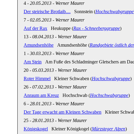
4
-
20.05.2013
-
Werner Maurer
Der steirische Brotlaib....
Sonnstein (
Hochschwabgruppe
7
-
02.05.2013
-
Werner Maurer
Auf der Rax
Heukuppe (
Rax - Schneeberggruppe
)
13
-
08.04.2013
-
Werner Maurer
Amundsenhöhe
Amundsenhöhe (
Randgebiete östlich de
1
-
30.03.2013
-
Werner Maurer
Am Stein
Am Fuße des Schladminger Gletschers am Dach
20
-
05.03.2013
-
Werner Maurer
Roter Himmel
Kleiner Schwaben (
Hochschwabgruppe
)
26
-
07.02.2013
-
Werner Maurer
Anraum am Kreuz
Hochschwab (
Hochschwabgruppe
)
6
-
28.01.2013
-
Werner Maurer
Der Tage erwacht am Kleinen Schwaben
Kleiner Schwab
25
-
28.01.2013
-
Werner Maurer
Königskogel
Kleiner Königkogel (
Mürzsteger Alpen
)