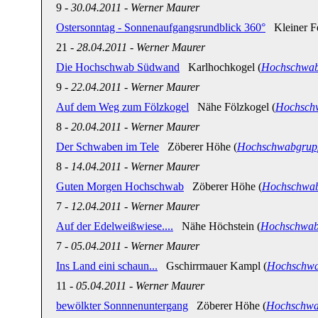
9
-
30.04.2011
-
Werner Maurer
Ostersonntag - Sonnenaufgangsrundblick 360°
Kleiner Fei
21
-
28.04.2011
-
Werner Maurer
Die Hochschwab Südwand
Karlhochkogel (
Hochschwab
9
-
22.04.2011
-
Werner Maurer
Auf dem Weg zum Fölzkogel
Nähe Fölzkogel (
Hochsch
8
-
20.04.2011
-
Werner Maurer
Der Schwaben im Tele
Zöberer Höhe (
Hochschwabgrup
8
-
14.04.2011
-
Werner Maurer
Guten Morgen Hochschwab
Zöberer Höhe (
Hochschwa
7
-
12.04.2011
-
Werner Maurer
Auf der Edelweißwiese....
Nähe Höchstein (
Hochschwab
7
-
05.04.2011
-
Werner Maurer
Ins Land eini schaun...
Gschirrmauer Kampl (
Hochschwa
11
-
05.04.2011
-
Werner Maurer
bewölkter Sonnnenuntergang
Zöberer Höhe (
Hochschwa