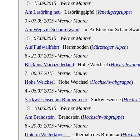
15
-
15.09.2015
-
Werner Maurer
Am Lasörling neu
Lasörlinggipfel (
Venedigergruppe
)
9
-
07.09.2015
-
Werner Maurer
Am Weg zur Schaufelwand
Im Aufsteig zur Schaufelwan
15
-
07.08.2015
-
Werner Maurer
Auf Fußwallfahrt
Herrenboden (
Mürzsteger Alpen
)
6
-
21.07.2015
-
Werner Maurer
Blick ins Mariazellerland
Hohe Weichsel (
Hochschwabg
7
-
06.07.2015
-
Werner Maurer
Hohe Weichsel
Hohe Weichsel (
Hochschwabgruppe
)
4
-
06.07.2015
-
Werner Maurer
Sackwiesensee im Blumenmeer
Sackwiesensee (
Hochsc
15
-
10.06.2015
-
Werner Maurer
Am Brandstein
Brandstein (
Hochschwabgruppe
)
6
-
20.03.2015
-
Werner Maurer
Unterm Wetterkogel....
Oberhalb des Brunnkar (
Hochsch