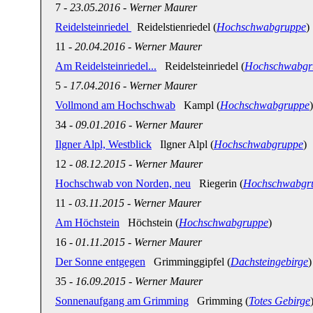
7
-
23.05.2016
-
Werner Maurer
Reidelsteinriedel
Reidelstienriedel (
Hochschwabgruppe
)
11
-
20.04.2016
-
Werner Maurer
Am Reidelsteinriedel...
Reidelsteinriedel (
Hochschwabgr
5
-
17.04.2016
-
Werner Maurer
Vollmond am Hochschwab
Kampl (
Hochschwabgruppe
)
34
-
09.01.2016
-
Werner Maurer
Ilgner Alpl, Westblick
Ilgner Alpl (
Hochschwabgruppe
)
12
-
08.12.2015
-
Werner Maurer
Hochschwab von Norden, neu
Riegerin (
Hochschwabgr
11
-
03.11.2015
-
Werner Maurer
Am Höchstein
Höchstein (
Hochschwabgruppe
)
16
-
01.11.2015
-
Werner Maurer
Der Sonne entgegen
Grimminggipfel (
Dachsteingebirge
)
35
-
16.09.2015
-
Werner Maurer
Sonnenaufgang am Grimming
Grimming (
Totes Gebirge