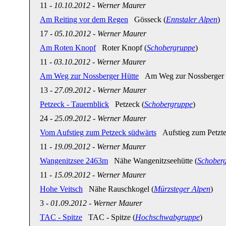
11
-
10.10.2012
-
Werner Maurer
Am Reiting vor dem Regen
Gösseck (
Ennstaler Alpen
)
17
-
05.10.2012
-
Werner Maurer
Am Roten Knopf
Roter Knopf (
Schobergruppe
)
11
-
03.10.2012
-
Werner Maurer
Am Weg zur Nossberger Hütte
Am Weg zur Nossberger H
13
-
27.09.2012
-
Werner Maurer
Petzeck - Tauernblick
Petzeck (
Schobergruppe
)
24
-
25.09.2012
-
Werner Maurer
Vom Aufstieg zum Petzeck südwärts
Aufstieg zum Petzte
11
-
19.09.2012
-
Werner Maurer
Wangenitzsee 2463m
Nähe Wangenitzseehütte (
Schober
11
-
15.09.2012
-
Werner Maurer
Hohe Veitsch
Nähe Rauschkogel (
Mürzsteger Alpen
)
3
-
01.09.2012
-
Werner Maurer
TAC - Spitze
TAC - Spitze (
Hochschwabgruppe
)