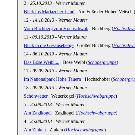
2
-
25.10.2013
-
Werner Maurer
Blick ins Mariazeller Land
Am Fuße der Hohen Veitsch 
12
-
14.10.2013
-
Werner Maurer
Vom Buchberg zum Hochschwab
Buchberg (
Hochschwa
11
-
06.10.2013
-
Werner Maurer
Blick in die Gesäuseberge
Großer Buchberg (
Hochschwa
14
-
06.10.2013
-
Werner Maurer
Das Böse Weibl....
Böse Weibl (
Schobergruppe
)
17
-
09.09.2013
-
Werner Maurer
Im Nationalpark Hohe Tauern
Hochschober (
Schobergru
18
-
09.09.2013
-
Werner Maurer
Schönwetter
Wetterkogel (
Hochschwabgruppe
)
5
-
25.08.2013
-
Werner Maurer
Am Zaglkogel
Zaglkogel (
Hochschwabgruppe
)
4
-
25.08.2013
-
Werner Maurer
Am Zinken
Zinken (
Hochschwabgruppe
)