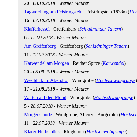
20
-
08.10.2018
-
Werner Maurer
Tagwerdung am Feistringstein
Feistringstein 1838m (
Hoc
16
-
07.10.2018
-
Werner Maurer
Klafferkessel
Greifenberg (
Schladminger Tauern
)
6
-
12.09.2018
-
Werner Maurer
Am Greifenberg
Greifenberg (
Schladminger Tauern
)
11
-
12.09.2018
-
Werner Maurer
Karwendel am Morgen
Reither Spitze (
Karwendel
)
20
-
05.09.2018
-
Werner Maurer
Westblick im Abendrot
Windgrube (
Hochschwabgruppe
)
17
-
21.08.2018
-
Werner Maurer
Warten auf den Mond
Windgrube (
Hochschwabgruppe
)
5
-
28.07.2018
-
Werner Maurer
Morgenstunde
Windgrube, Aflenzer Bürgeralm (
Hochsc
11
-
22.07.2018
-
Werner Maurer
Klarer Herbstblick
Ringkamp (
Hochschwabgruppe
)