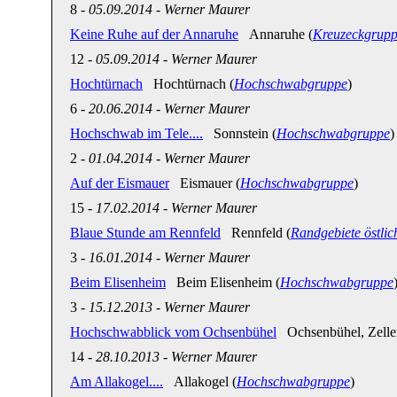
8
-
05.09.2014
-
Werner Maurer
Keine Ruhe auf der Annaruhe
Annaruhe (
Kreuzeckgrup
12
-
05.09.2014
-
Werner Maurer
Hochtürnach
Hochtürnach (
Hochschwabgruppe
)
6
-
20.06.2014
-
Werner Maurer
Hochschwab im Tele....
Sonnstein (
Hochschwabgruppe
)
2
-
01.04.2014
-
Werner Maurer
Auf der Eismauer
Eismauer (
Hochschwabgruppe
)
15
-
17.02.2014
-
Werner Maurer
Blaue Stunde am Rennfeld
Rennfeld (
Randgebiete östlic
3
-
16.01.2014
-
Werner Maurer
Beim Elisenheim
Beim Elisenheim (
Hochschwabgruppe
3
-
15.12.2013
-
Werner Maurer
Hochschwabblick vom Ochsenbühel
Ochsenbühel, Zeller 
14
-
28.10.2013
-
Werner Maurer
Am Allakogel....
Allakogel (
Hochschwabgruppe
)